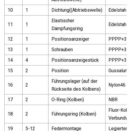
10
1
Dichtung((Abtriebswelle)
Edelstahl
Elastischer
11
1
Edelstahl
Dämpfungsring
12
1
Positionsanzeiger
PPPP+30
13
1
Schrauben
PPPP+30
14
4
Positionsanzeigestück
PPPP+30
15
2
Position
Gussalumi
Führungslager (auf der
16
2
Nylon46
Rückseite des Kolbens)
17
2
O-Ring (Kolben)
NBR
Fluor-Kohl
18
2
Führungsring (Kolben)
Verbundwe
19
5-12
Federmontage
Legierter 