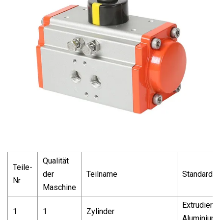
Qualität
Teile-
der
Teilname
Standardma
Nr
Maschine
Extrudierte
1
1
Zylinder
Aluminiuml