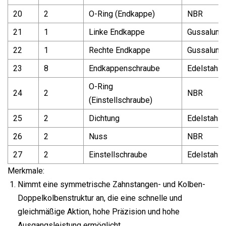
20
2
O-Ring (Endkappe)
NBR
21
1
Linke Endkappe
Gussalumi
22
1
Rechte Endkappe
Gussalumi
23
8
Endkappenschraube
Edelstahl
O-Ring
24
2
NBR
(Einstellschraube)
25
2
Dichtung
Edelstahl
26
2
Nuss
NBR
27
2
Einstellschraube
Edelstahl
Merkmale:
Nimmt eine symmetrische Zahnstangen- und Kolben-
Doppelkolbenstruktur an, die eine schnelle und
gleichmäßige Aktion, hohe Präzision und hohe
Ausgangsleistung ermöglicht.