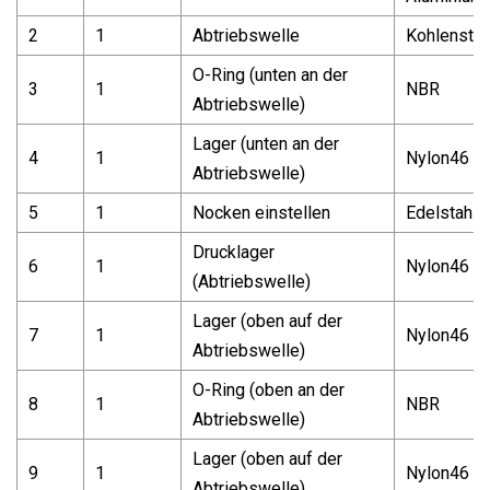
2
1
Abtriebswelle
Kohlenstof
O-Ring (unten an der
3
1
NBR
Abtriebswelle)
Lager (unten an der
4
1
Nylon46
Abtriebswelle)
5
1
Nocken einstellen
Edelstahl
Drucklager
6
1
Nylon46
(Abtriebswelle)
Lager (oben auf der
7
1
Nylon46
Abtriebswelle)
O-Ring (oben an der
8
1
NBR
Abtriebswelle)
Lager (oben auf der
9
1
Nylon46
Abtriebswelle)