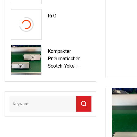
Kann Sein
Ri G
Kompakter
Pneumatischer
Scotch-Yoke-
Betätigungskolben
Der Hpac-Serie