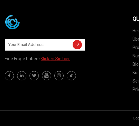
QU
He
Übe
Pr
Nac
Eine Frage haben?
Klicken Sie hier
Blo
Kon
Sei
Pri
Cop