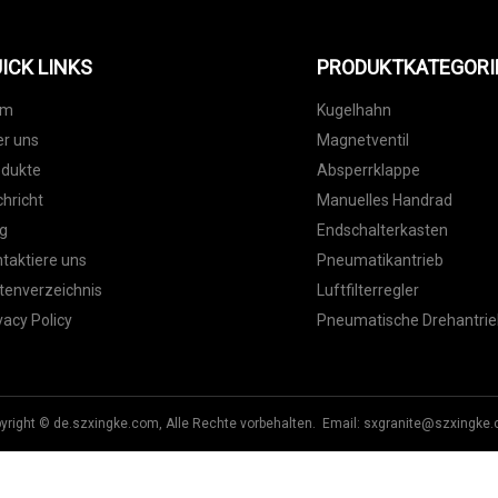
ICK LINKS
PRODUKTKATEGORI
im
Kugelhahn
r uns
Magnetventil
odukte
Absperrklappe
hricht
Manuelles Handrad
g
Endschalterkasten
taktiere uns
Pneumatikantrieb
tenverzeichnis
Luftfilterregler
vacy Policy
Pneumatische Drehantri
yright © de.szxingke.com, Alle Rechte vorbehalten. Email:
sxgranite@szxingke