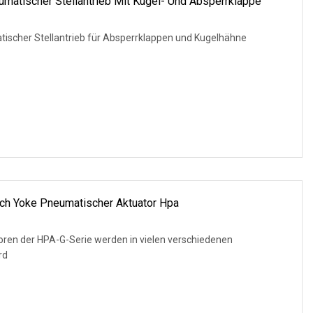
eumatischer Stellantrieb Mit Kugel- Und Absperrklappe
atischer Stellantrieb für Absperrklappen und Kugelhähne
ch Yoke Pneumatischer Aktuator Hpa
ren der HPA-G-Serie werden in vielen verschiedenen
rd