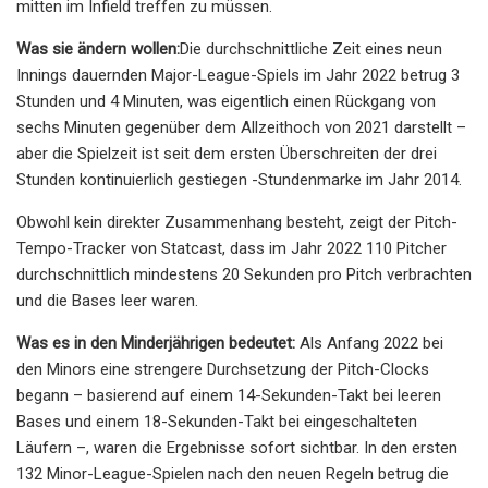
mitten im Infield treffen zu müssen.
Was sie ändern wollen:
Die durchschnittliche Zeit eines neun
Innings dauernden Major-League-Spiels im Jahr 2022 betrug 3
Stunden und 4 Minuten, was eigentlich einen Rückgang von
sechs Minuten gegenüber dem Allzeithoch von 2021 darstellt –
aber die Spielzeit ist seit dem ersten Überschreiten der drei
Stunden kontinuierlich gestiegen -Stundenmarke im Jahr 2014.
Obwohl kein direkter Zusammenhang besteht, zeigt der Pitch-
Tempo-Tracker von Statcast, dass im Jahr 2022 110 Pitcher
durchschnittlich mindestens 20 Sekunden pro Pitch verbrachten
und die Bases leer waren.
Was es in den Minderjährigen bedeutet:
Als Anfang 2022 bei
den Minors eine strengere Durchsetzung der Pitch-Clocks
begann – basierend auf einem 14-Sekunden-Takt bei leeren
Bases und einem 18-Sekunden-Takt bei eingeschalteten
Läufern –, waren die Ergebnisse sofort sichtbar. In den ersten
132 Minor-League-Spielen nach den neuen Regeln betrug die