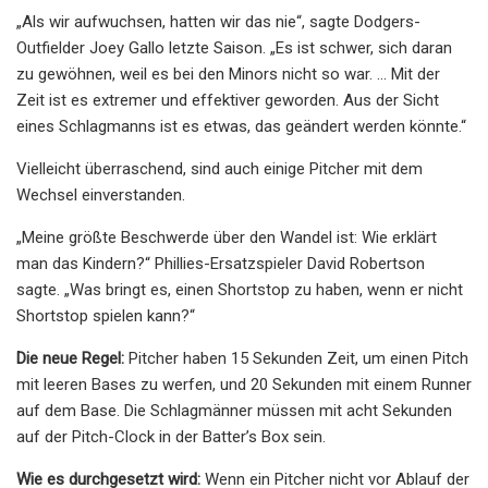
„Als wir aufwuchsen, hatten wir das nie“, sagte Dodgers-
Outfielder Joey Gallo letzte Saison. „Es ist schwer, sich daran
zu gewöhnen, weil es bei den Minors nicht so war. ... Mit der
Zeit ist es extremer und effektiver geworden. Aus der Sicht
eines Schlagmanns ist es etwas, das geändert werden könnte.“
Vielleicht überraschend, sind auch einige Pitcher mit dem
Wechsel einverstanden.
„Meine größte Beschwerde über den Wandel ist: Wie erklärt
man das Kindern?“ Phillies-Ersatzspieler David Robertson
sagte. „Was bringt es, einen Shortstop zu haben, wenn er nicht
Shortstop spielen kann?“
Die neue Regel:
Pitcher haben 15 Sekunden Zeit, um einen Pitch
mit leeren Bases zu werfen, und 20 Sekunden mit einem Runner
auf dem Base. Die Schlagmänner müssen mit acht Sekunden
auf der Pitch-Clock in der Batter’s Box sein.
Wie es durchgesetzt wird:
Wenn ein Pitcher nicht vor Ablauf der