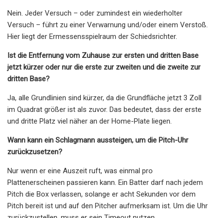
Nein. Jeder Versuch – oder zumindest ein wiederholter
Versuch – führt zu einer Verwarnung und/oder einem Verstoß.
Hier liegt der Ermessensspielraum der Schiedsrichter.
Ist die Entfernung vom Zuhause zur ersten und dritten Base
jetzt kürzer oder nur die erste zur zweiten und die zweite zur
dritten Base?
Ja, alle Grundlinien sind kürzer, da die Grundfläche jetzt 3 Zoll
im Quadrat größer ist als zuvor. Das bedeutet, dass der erste
und dritte Platz viel näher an der Home-Plate liegen.
Wann kann ein Schlagmann aussteigen, um die Pitch-Uhr
zurückzusetzen?
Nur wenn er eine Auszeit ruft, was einmal pro
Plattenerscheinen passieren kann. Ein Batter darf nach jedem
Pitch die Box verlassen, solange er acht Sekunden vor dem
Pitch bereit ist und auf den Pitcher aufmerksam ist. Um die Uhr
zurückzustellen, muss er sein Timeout nutzen.