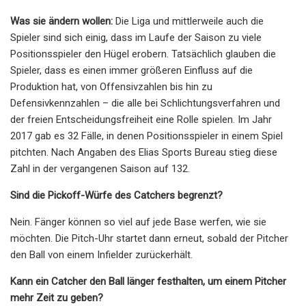
Was sie ändern wollen:
Die Liga und mittlerweile auch die
Spieler sind sich einig, dass im Laufe der Saison zu viele
Positionsspieler den Hügel erobern. Tatsächlich glauben die
Spieler, dass es einen immer größeren Einfluss auf die
Produktion hat, von Offensivzahlen bis hin zu
Defensivkennzahlen – die alle bei Schlichtungsverfahren und
der freien Entscheidungsfreiheit eine Rolle spielen. Im Jahr
2017 gab es 32 Fälle, in denen Positionsspieler in einem Spiel
pitchten. Nach Angaben des Elias Sports Bureau stieg diese
Zahl in der vergangenen Saison auf 132.
Sind die Pickoff-Würfe des Catchers begrenzt?
Nein. Fänger können so viel auf jede Base werfen, wie sie
möchten. Die Pitch-Uhr startet dann erneut, sobald der Pitcher
den Ball von einem Infielder zurückerhält.
Kann ein Catcher den Ball länger festhalten, um einem Pitcher
mehr Zeit zu geben?