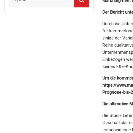
Marktsegment n
Der Bericht unte
Durch die Unter
für kammerlose
einige der Vari
Reihe qualitati
Unternehmenspro
Einbezogen werd
seines F&E-Kno
Um die kommende
https://www.ma
Prognose-bis-
Die ultimative
Die Studie lief
Geschäftsbereic
entscheidende 