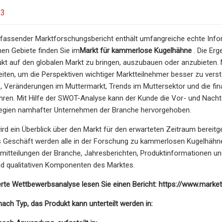
23
mfassender Marktforschungsbericht enthält umfangreiche echte Infor
en Gebiete finden Sie im
Markt für kammerlose Kugelhähne
. Die Erg
kt auf den globalen Markt zu bringen, auszubauen oder anzubieten. 
beiten, um die Perspektiven wichtiger Marktteilnehmer besser zu vers
, Veränderungen im Muttermarkt, Trends im Muttersektor und die fina
hren. Mit Hilfe der SWOT-Analyse kann der Kunde die Vor- und Nachte
egien namhafter Unternehmen der Branche hervorgehoben.
wird ein Überblick über den Markt für den erwarteten Zeitraum bereit
s Geschäft werden alle in der Forschung zu kammerlosen Kugelhähne
emitteilungen der Branche, Jahresberichten, Produktinformationen u
nd qualitativen Komponenten des Marktes.
lierte Wettbewerbsanalyse lesen Sie einen Bericht: https://www.mar
ch Typ, das Produkt kann unterteilt werden in: