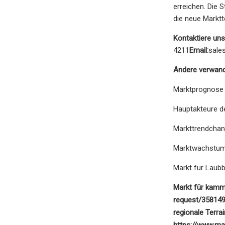
erreichen. Die 
die neue Markt
Kontaktiere uns
4211
Email:
sale
Andere verwand
Marktprognose 
Hauptakteure de
Markttrendchan
Marktwachstum 
Markt für Laub
Markt für kamm
request/35814
regionale Terrai
https://www.ma