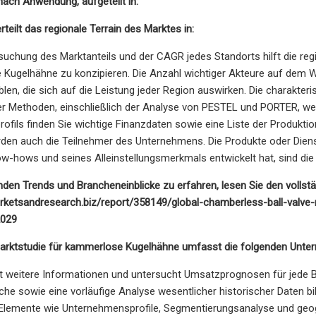
ach Anwendung, aufgeteilt in:
rteilt das regionale Terrain des Marktes in:
suchung des Marktanteils und der CAGR jedes Standorts hilft die re
 Kugelhähne zu konzipieren. Die Anzahl wichtiger Akteure auf dem W
ablen, die sich auf die Leistung jeder Region auswirken. Die charakte
ver Methoden, einschließlich der Analyse von PESTEL und PORTER, wei
fils finden Sie wichtige Finanzdaten sowie eine Liste der Produkti
en auch die Teilnehmer des Unternehmens. Die Produkte oder Dienstl
w-hows und seines Alleinstellungsmerkmals entwickelt hat, sind d
n Trends und Brancheneinblicke zu erfahren, lesen Sie den vollstä
rketsandresearch.biz/report/358149/global-chamberless-ball-valve
2029
 Marktstudie für kammerlose Kugelhähne umfasst die folgenden Unte
ert weitere Informationen und untersucht Umsatzprognosen für jede 
he sowie eine vorläufige Analyse wesentlicher historischer Daten b
Elemente wie Unternehmensprofile, Segmentierungsanalyse und geog